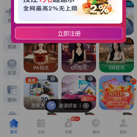
抢庄牛牛
炸金花
GO棋牌
立即注册
PA视讯
GO视讯
DB视讯
送200
派发中
加拿大28
极速赛车
GO彩票
邀请好友
送3%
首页
活动
存款
赚钱
我的